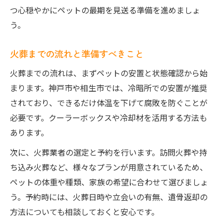
自治体依頼と民間業者のメリット比較
つ心穏やかにペットの最期を見送る準備を進めましょ
ペット火葬は自治体と民間どちらが良いか
う。
納得できる火葬先選びの比較ポイント
適切な火葬日数と安置方法を知る秘訣
火葬までの流れと準備すべきこと
ペット火葬は何日後が理想なのか解説
火葬までの流れは、まずペットの安置と状態確認から始
季節別ペット火葬までの安置方法の工夫
まります。神戸市や相生市では、冷暗所での安置が推奨
されており、できるだけ体温を下げて腐敗を防ぐことが
安置期間と火葬日数の決め方ポイント
必要です。クーラーボックスや冷却材を活用する方法も
仕事や家族の都合に合わせた火葬日程調整
あります。
遺体の状態を保つ安置方法と注意点
次に、火葬業者の選定と予約を行います。訪問火葬や持
後悔しないためのペット火葬手順まとめ
ち込み火葬など、様々なプランが用意されているため、
ペット火葬を後悔しないための手順整理
ペットの体重や種類、家族の希望に合わせて選びましょ
犬が亡くなった直後の必要な行動リスト
う。予約時には、火葬日時や立会いの有無、遺骨返却の
手続きから火葬までの流れを総点検
方法についても相談しておくと安心です。
納得できる供養のための基本ポイント解説