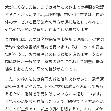
返骨を重視する場合の選択基準解説
犬が亡くなった後、まずは冷静に火葬までの手順を確認
遺骨の取り扱いと手元供養のポイント
することが大切です。兵庫県神戸市や相生市では、自治
経済的負担を抑えたペット火葬の進め方
体のサービスと民間業者の両方が選択肢として存在し、
それぞれ手続きや費用、対応内容が異なります。
費用を抑えられるペット火葬の選び方
ペット火葬の費用相場と経済的工夫例
具体的には、まずは動物病院や市役所に連絡し、火葬の
予約や必要な書類の確認を行います。次にペットの安置
火葬費用が厳しいときの相談先と対策
場所を整え、火葬業者との日時調整を進めます。安置期
低予算で納得できるペット火葬の探し方
間は数日が一般的で、家族の都合に合わせて調整可能な
費用面で後悔しないための賢い選択
場合もあるため、早めの相談が安心です。
自治体と民間どちらで火葬を頼むべきか徹底比
また、火葬方法には合同火葬と個別火葬があり、遺骨返
較
却の有無も選べます。個別火葬では遺骨を返却してもら
自治体と民間ペット火葬の違いと特徴
えるため、遺骨を手元に残したい方には適しています。
費用やサービスで比較するペット火葬選択
これらの選択肢を理解したうえで、納得できる方法を選
法
ぶことが重要です。以上の流れを踏まえて、スムーズか