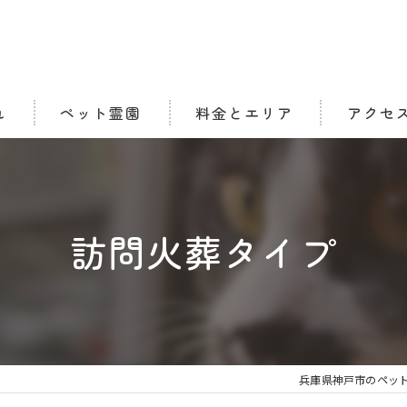
れ
ペット霊園
料金とエリア
アクセ
合同慰霊碑
ル) タイプ
納骨堂
訪問火葬タイプ
個別墓地区画
兵庫県神戸市のペッ