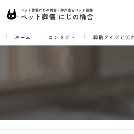
ホーム
コンセプト
葬儀タイプと流
合同火葬タイプ
一任個別火葬 (メモリア
ご返骨タイプ
立会火葬タイプ
訪問火葬タイプ