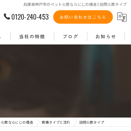
兵庫県神戸市のペット火葬ならにじの橋舎 | 訪問火葬タイプ
0120-240-453
お問い合わせはこちら
ス
当社の特徴
ブログ
お知らせ
ペット葬儀
ペット霊園
納骨
供養
墓地
ト火葬ならにじの橋舎
葬儀タイプと流れ
訪問火葬タイプ