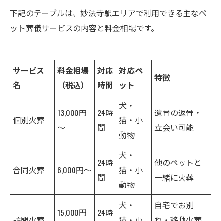
下記のテーブルは、妙法寺駅エリアで利用できる主なペ
ット葬儀サービスの内容と料金相場です。
サービス
料金相場
対応
対応ペ
特徴
名
（税込）
時間
ット
犬・
13,000円
24時
遺骨の返骨・
個別火葬
猫・小
～
間
立会い可能
動物
犬・
24時
他のペットと
合同火葬
6,000円～
猫・小
間
一緒に火葬
動物
犬・
自宅でお別
15,000円
24時
訪問火葬
猫・小
れ・移動火葬