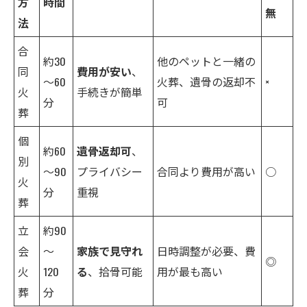
方
時間
無
法
合
約30
他のペットと一緒の
同
費用が安い
、
～60
火葬、遺骨の返却不
×
火
手続きが簡単
分
可
葬
個
約60
遺骨返却可
、
別
～90
プライバシー
合同より費用が高い
○
火
分
重視
葬
立
約90
会
～
家族で見守れ
日時調整が必要、費
◎
火
120
る
、拾骨可能
用が最も高い
葬
分