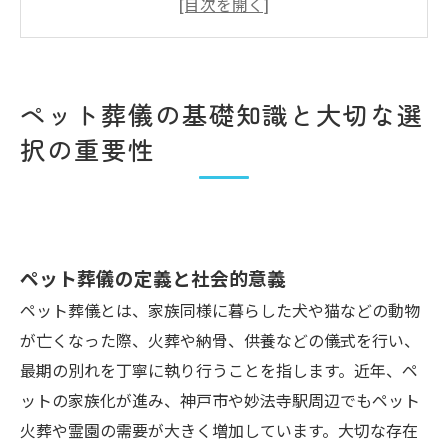
ル回避
妙法寺駅エリアのペット葬儀について
妙法寺駅エリアでペット葬儀が選ばれる理由
ペット葬儀の基礎知識と大切な選
妙法寺駅エリアについて
択の重要性
アクセス
関連エリア
対応地域
ペット葬儀の定義と社会的意義
ペット葬儀とは、家族同様に暮らした犬や猫などの動物
が亡くなった際、火葬や納骨、供養などの儀式を行い、
最期の別れを丁寧に執り行うことを指します。近年、ペ
ットの家族化が進み、神戸市や妙法寺駅周辺でもペット
火葬や霊園の需要が大きく増加しています。大切な存在