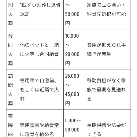
別
1匹ずつ火葬し遺骨
～
家族で立ち会い・
火
返却
50,000
納骨先選択が可能
葬
円
合
10,000
同
他のペットと一緒
～
費用が抑えられ手
火
に火葬し合同納骨
20,000
続きが簡単
葬
円
訪
25,000
専用車で自宅前、
移動負担がなく家
問
～
もしくは近隣で火
族で最期を見送れ
火
45,000
葬
る
葬
円
霊
5,000～
園
専用霊園や納骨堂
長期供養や法要が
50,000
納
に遺骨を納める
できる