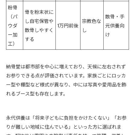
粉骨
骨を粉末状に
（パ
散骨・手
し自宅保管や
宗教色な
ウダ
1万円前後
元供養向
散骨しやすく
し
ー加
け
する
工）
納骨堂は都市部を中心に増えており、天候に左右されず
お参りできる点が評価されています。家族ごとにロッカ
ー型や棚型など様式が異なり、中には写真や愛用品を飾
れるブース型も存在します。
永代供養は「将来子どもに負担をかけたくない」「お参
りが難しい地域に住んでいる」といった方に選ばれま