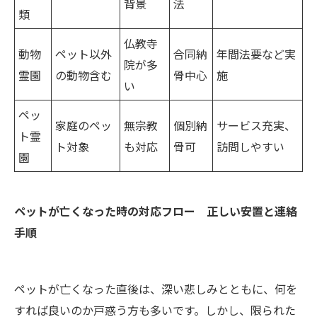
背景
法
類
仏教寺
動物
ペット以外
合同納
年間法要など実
院が多
霊園
の動物含む
骨中心
施
い
ペッ
家庭のペッ
無宗教
個別納
サービス充実、
ト霊
ト対象
も対応
骨可
訪問しやすい
園
ペットが亡くなった時の対応フロー 正しい安置と連絡
手順
ペットが亡くなった直後は、深い悲しみとともに、何を
すれば良いのか戸惑う方も多いです。しかし、限られた