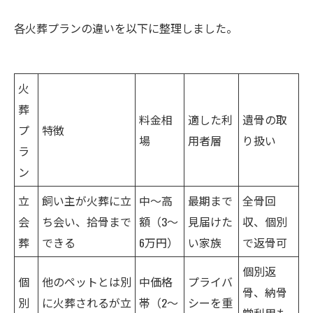
各火葬プランの違いを以下に整理しました。
火
葬
料金相
適した利
遺骨の取
プ
特徴
場
用者層
り扱い
ラ
ン
立
飼い主が火葬に立
中〜高
最期まで
全骨回
会
ち会い、拾骨まで
額（3〜
見届けた
収、個別
葬
できる
6万円）
い家族
で返骨可
個別返
個
他のペットとは別
中価格
プライバ
骨、納骨
別
に火葬されるが立
帯（2〜
シーを重
堂利用も