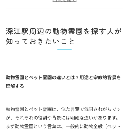
深江駅周辺の動物霊園のコストと予算別プラン
詳細
まとめ
深江駅周辺の動物霊園を探す人が
よくある質問
知っておきたいこと
深江駅周辺について
深江駅周辺で「にじの橋舎」が選ばれる理由
動物霊園の基礎知識
会社概要
動物霊園とペット霊園の違いとは？用途と宗教的背景を
関連エリア
理解する
対応地域
動物霊園とペット霊園は、似た言葉で混同されがちです
が、それぞれの役割や背景には明確な違いがあります。
まず動物霊園という言葉は、一般的に動物全般（ペット