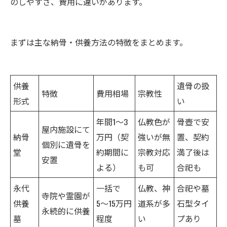
のしやすさ、費用に違いがあります。
まずは主な納骨・供養方法の特徴をまとめます。
供養
遺骨の扱
特徴
費用相場
宗教性
形式
い
年間1〜3
仏教色が
骨壺で安
屋内施設にて
納骨
万円（契
強いが無
置、契約
個別に遺骨を
堂
約期間に
宗教対応
満了後は
安置
よる）
も可
合祀も
永代
一括で
仏教、神
合祀や墓
寺院や霊園が
供養
5〜15万円
道系が多
石型タイ
永続的に供養
墓
程度
い
プあり