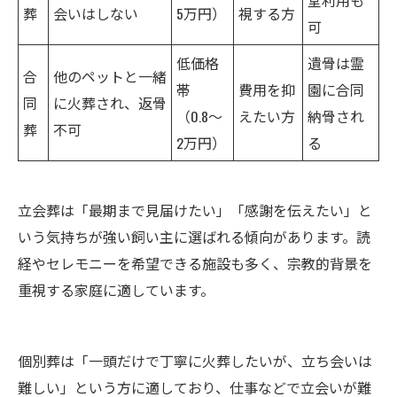
葬
会いはしない
5万円）
視する方
可
低価格
遺骨は霊
合
他のペットと一緒
帯
費用を抑
園に合同
同
に火葬され、返骨
（0.8〜
えたい方
納骨され
葬
不可
2万円）
る
立会葬は「最期まで見届けたい」「感謝を伝えたい」と
いう気持ちが強い飼い主に選ばれる傾向があります。読
経やセレモニーを希望できる施設も多く、宗教的背景を
重視する家庭に適しています。
個別葬は「一頭だけで丁寧に火葬したいが、立ち会いは
難しい」という方に適しており、仕事などで立会いが難