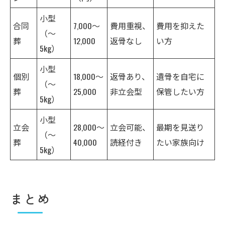
小型
合同
7,000〜
費用重視、
費用を抑えた
（〜
葬
12,000
返骨なし
い方
5kg）
小型
個別
18,000〜
返骨あり、
遺骨を自宅に
（〜
葬
25,000
非立会型
保管したい方
5kg）
小型
立会
28,000〜
立会可能、
最期を見送り
（〜
葬
40,000
読経付き
たい家族向け
5kg）
まとめ