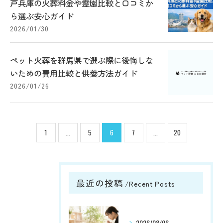
戸兵庫の火葬料金や霊園比較と口コミか
ら選ぶ安心ガイド
2026/01/30
ペット火葬を群馬県で選ぶ際に後悔しな
いための費用比較と供養方法ガイド
2026/01/26
1
...
5
6
7
...
20
最近の投稿
Recent Posts
2026/08/06