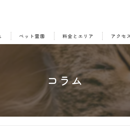
れ
ペット霊園
料金とエリア
アクセ
合同慰霊碑
ル) タイプ
納骨堂
コラム
個別墓地区画