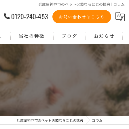
兵庫県神戸市のペット火葬ならにじの橋舎 | コラム
0120-240-453
お問い合わせはこちら
ス
当社の特徴
ブログ
お知らせ
ペット葬儀
ペット霊園
納骨
供養
墓地
兵庫県神戸市のペット火葬ならにじの橋舎
コラム