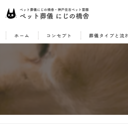
ホーム
コンセプト
葬儀タイプと流
合同火葬タイプ
一任個別火葬 (メモリア
ご返骨タイプ
立会火葬タイプ
訪問火葬タイプ