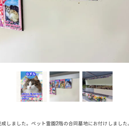
完成しました。ペット霊園2階の合同墓地にお付けしました