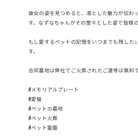
彼女の姿を見つめると、凛とした魅力が伝わ
す。なずなちゃんがその堂々とした姿で皆様
もし愛するペットの記憶をいつまでも残した
す。
合同墓地は弊社でご火葬されたご遺骨は無料
#メモリアルプレート
#愛猫
#ペットの墓地
#ペット火葬
#ペット霊園