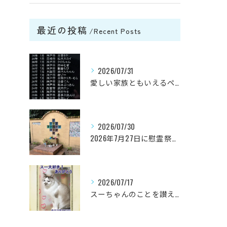
最近の投稿
Recent Posts
2026/07/31
愛しい家族ともいえるペットたちのために特別な場所を提供してい...
2026/07/30
2026年7月27日に慰霊祭を滞りなく行わせて頂きました。
2026/07/17
スーちゃんのことを讃える特別なメモリアルプレートが完成しまし...