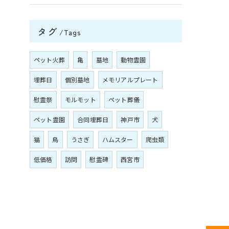
タグ
Tags
ペット火葬
亀
墓地
動物霊園
埋葬日
個別墓地
メモリアルプレート
慰霊祭
モルモット
ペット葬儀
ペット霊園
合同埋葬日
神戸市
犬
猫
鳥
うさぎ
ハムスター
爬虫類
低価格
訪問
慰霊碑
西宮市