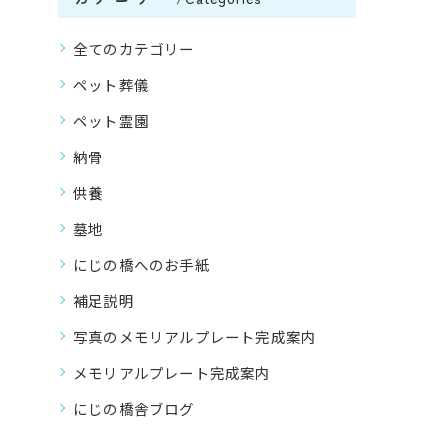
全てのカテゴリー
ペット葬儀
ペット霊園
納骨
供養
墓地
にじの橋へのお手紙
補足説明
写真のメモリアルプレート完成案内
メモリアルプレート完成案内
にじの橋舎ブログ