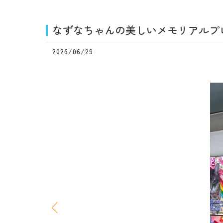
なずなちゃんの美しいメモリアルプ
2026/06/29