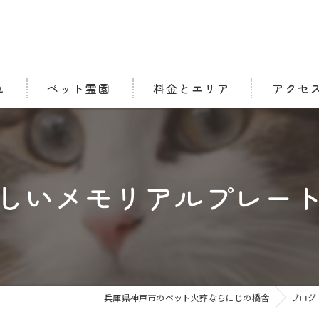
れ
ペット霊園
料金とエリア
アクセ
合同慰霊碑
ル) タイプ
納骨堂
しいメモリアルプレー
個別墓地区画
兵庫県神戸市のペット火葬ならにじの橋舎
ブログ